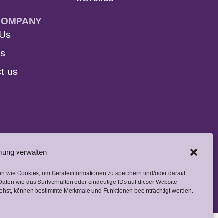
COMPANY
 Us
rs
t us
ung verwalten
Imprint
Privacy Policy
ien wie Cookies, um Geräteinformationen zu speichern und/oder darauf
Terms and Conditions
aten wie das Surfverhalten oder eindeutige IDs auf dieser Website
ziehst, können bestimmte Merkmale und Funktionen beeinträchtigt werden.