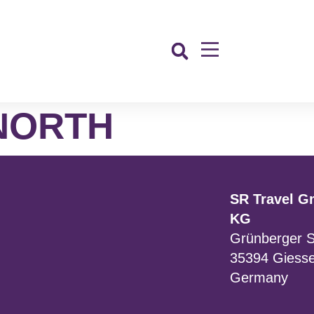
NORTH
SR Travel G
KG
Grünberger S
35394 Giess
Germany