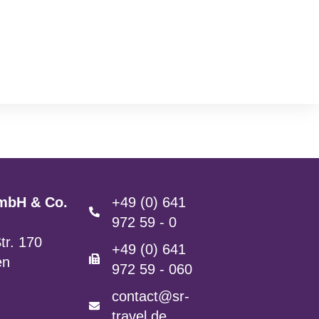
mbH & Co.
+49 (0) 641
972 59 - 0
tr. 170
+49 (0) 641
en
972 59 - 060
contact@sr-
travel.de