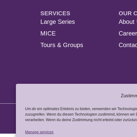
SERVICES
OUR 
Large Series
About
MICE
Caree
Tours & Groups
Contac
Zustimm
Um dir ein optimales Erlebnis zu bieten, verwenden wir Technolog
zuzugreifen. Wenn du diesen Technologien zustimmst, können wir D
verarbeiten. Wenn du deine Zustimmung nicht erteilst oder zurück
Manage services