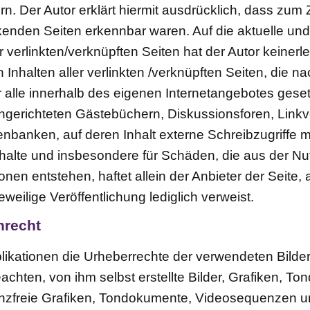
ern. Der Autor erklärt hiermit ausdrücklich, dass zum
inkenden Seiten erkennbar waren. Auf die aktuelle und
 verlinkten/verknüpften Seiten hat der Autor keinerlei
n Inhalten aller verlinkten /verknüpften Seiten, die 
ür alle innerhalb des eigenen Internetangebotes ges
ingerichteten Gästebüchern, Diskussionsforen, Linkv
banken, auf deren Inhalt externe Schreibzugriffe mög
Inhalte und insbesondere für Schäden, die aus der N
onen entstehen, haftet allein der Anbieter der Seite,
eweilige Veröffentlichung lediglich verweist.
nrecht
Publikationen die Urheberrechte der verwendeten Bild
chten, von ihm selbst erstellte Bilder, Grafiken, 
enzfreie Grafiken, Tondokumente, Videosequenzen un