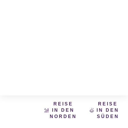
WO SOLL
REISE
REISE
DIE
IN DEN
IN DEN
NORDEN
SÜDEN
REISE
HINGEHEN?